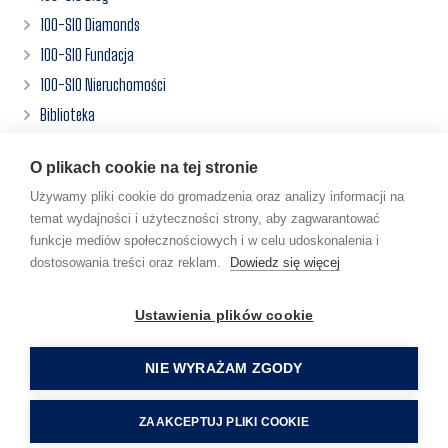
100-SIO Diamonds
100-SIO Fundacja
100-SIO Nieruchomości
Biblioteka
Centrum Inwestora
O plikach cookie na tej stronie
Działalności
Używamy pliki cookie do gromadzenia oraz analizy informacji na
Filmy
temat wydajności i użyteczności strony, aby zagwarantować
Książki
funkcje mediów społecznościowych i w celu udoskonalenia i
www
dostosowania treści oraz reklam.
Dowiedz się więcej
ZłotaMrówka.pl
Ustawienia plików cookie
“100-SIO” BLOG SP. Z O. O. | KRS 0000852393 | NIP
NIE WYRAŻAM ZGODY
6692558068 | REGON 386660734
ZAAKCEPTUJ PLIKI COOKIE