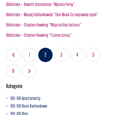
Biblioteka – Aswath Damodaran ”Wycena Firmy”
Biblioteka – Maciej Gablankowski ”Elon Musk Co naprawdę myśli”
Biblioteka – Stephen Hawking “Moja krótka historia”
Biblioteka – Stephen Hawking “Czarne dziury”.
Nawigacja
1
2
3
4
5
po
wpisach
6
Kategorie
100-SIO Apartamenty
100-SIO Biuro Rachunkowe
100-SIO Blog