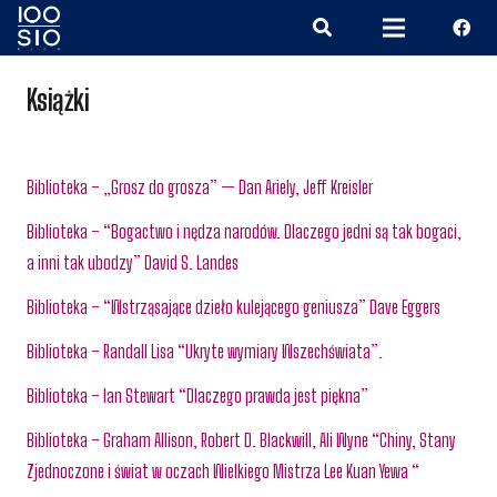
Książki
Biblioteka – „Grosz do grosza” — Dan Ariely, Jeff Kreisler
Biblioteka – “Bogactwo i nędza narodów. Dlaczego jedni są tak bogaci,
a inni tak ubodzy” David S. Landes
Biblioteka – “Wstrząsające dzieło kulejącego geniusza” Dave Eggers
Biblioteka – Randall Lisa “Ukryte wymiary Wszechświata”.
Biblioteka – Ian Stewart “Dlaczego prawda jest piękna”
Biblioteka – Graham Allison, Robert D. Blackwill, Ali Wyne “Chiny, Stany
Zjednoczone i świat w oczach Wielkiego Mistrza Lee Kuan Yewa “