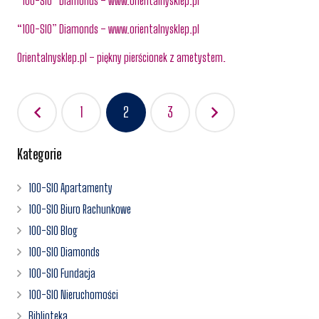
“100-SIO” Diamonds – www.orientalnysklep.pl
“100-SIO” Diamonds – www.orientalnysklep.pl
Orientalnysklep.pl – piękny pierścionek z ametystem.
Nawigacja
1
2
3
po
wpisach
Kategorie
100-SIO Apartamenty
100-SIO Biuro Rachunkowe
100-SIO Blog
100-SIO Diamonds
100-SIO Fundacja
100-SIO Nieruchomości
Biblioteka