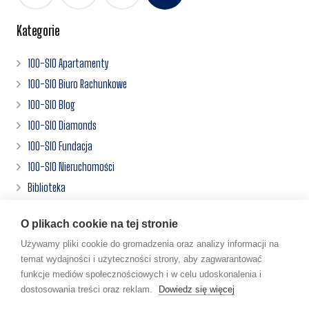
po
wpisach
Kategorie
100-SIO Apartamenty
100-SIO Biuro Rachunkowe
100-SIO Blog
100-SIO Diamonds
100-SIO Fundacja
100-SIO Nieruchomości
Biblioteka
Centrum Inwestora
O plikach cookie na tej stronie
Działalności
Używamy pliki cookie do gromadzenia oraz analizy informacji na
Filmy
temat wydajności i użyteczności strony, aby zagwarantować
Książki
funkcje mediów społecznościowych i w celu udoskonalenia i
dostosowania treści oraz reklam.
Dowiedz się więcej
www