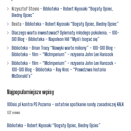
Krzysztof Stosio
-
Biblioteka – Robert Kiyosaki “Bogaty Ojciec,
Biedny Ojciec”
Beata
-
Biblioteka – Robert Kiyosaki “Bogaty Ojciec, Biedny Ojciec”
Dlaczego warto inwestować? Dylematy młodego pokolenia. – 100-
SIO Blog
-
Biblioteka – Napoleon Hill “Myśl i bogać się”
Biblioteka – Brian Tracy “Nawyki warte miliony” – 100-SIO Blog
-
Biblioteka – film – “McImperium” – reżyseria John Lee Hancock
Biblioteka – film – “McImperium” – reżyseria John Lee Hancock –
100-SIO Blog
-
Biblioteka – Ray Kroc – “Prawdziwa historia
McDonald’s”
Najpopularniejsze wpisy
100sio.pl kontra PS Pożarna – ostatnie spotkanie rundy zasadniczej KALK
132 views
Biblioteka – Robert Kiyosaki “Bogaty Ojciec, Biedny Ojciec”