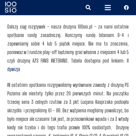
Dalszy ciąg rozgrywek – nasza drużyna 100sio.pl – za nami ostatnie
spotkanie rundy zasadniczej. Kończymy rundę bilansem 9-4 i
zapewniamy sobie 4 lub 5 piątek miejsce. Nie ma to znaczenia,
ponieważ w I rundzie play-off będziemy grać właśnie z miejscem 4 lub 5
czyli drużyną AZS FANS WETERANS. Tabela dostępna pod linkiem:
II
dywizja
W ostatnim spotkaniu rozgrywaliśmy wyrównane zawody z drużyną PS
Pożarna ale niestety tylko przez 20 pierwszych minut. Na początku
trzeciej seria 3 celnych rzutów za 3 pkt Lucjana Kasprzaka podcięła
skrzydła i przegraliśmy 61 – 86. Bez wątpienia mogliśmy powalczyć, bo
było miejsce ale czasami tak jest, że przeciwnikowi wpada i za 3 wtedy
kiedy nie trzeba i do tego trafia prawie 100% osobistych. Drużynę
reprezentowali czynnie:
K. Jaśkiewicz 16, K. Stosio 12 (2), A. Brzeziński 10 (2),