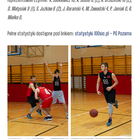
D. Matysiak 9 (1), S. Juźków 6 (2), J. Barański 4, M. Zawadzki 4, P. Janiak 0, R.
Mielke 0.
Pełne statystyki dostępne pod linkiem:
statystyki 100sio.pl – PS Pożarna