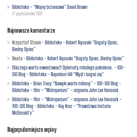
Biblioteka – “Wojny biznesowe” David Brown
17 października 2021
Najnowsze komentarze
Krzysztof Stosio
-
Biblioteka – Robert Kiyosaki “Bogaty Ojciec,
Biedny Ojciec”
Beata
-
Biblioteka – Robert Kiyosaki “Bogaty Ojciec, Biedny Ojciec”
Dlaczego warto inwestować? Dylematy młodego pokolenia. – 100-
SIO Blog
-
Biblioteka – Napoleon Hill “Myśl i bogać się”
Biblioteka – Brian Tracy “Nawyki warte miliony” – 100-SIO Blog
-
Biblioteka – film – “McImperium” – reżyseria John Lee Hancock
Biblioteka – film – “McImperium” – reżyseria John Lee Hancock –
100-SIO Blog
-
Biblioteka – Ray Kroc – “Prawdziwa historia
McDonald’s”
Najpopularniejsze wpisy