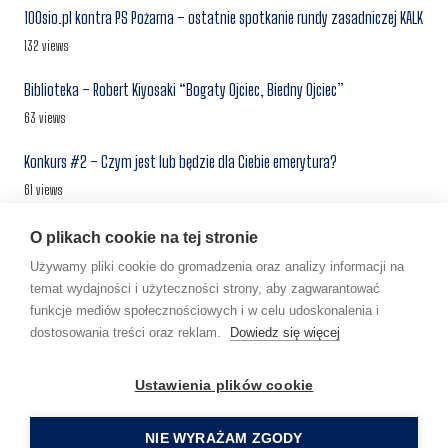
100sio.pl kontra PS Pożarna – ostatnie spotkanie rundy zasadniczej KALK
132 views
Biblioteka – Robert Kiyosaki “Bogaty Ojciec, Biedny Ojciec”
63 views
Konkurs #2 – Czym jest lub będzie dla Ciebie emerytura?
61 views
“100-SIO” Apartamenty – kolejne inwestycje – ciąg dalszy
O plikach cookie na tej stronie
55 views
Używamy pliki cookie do gromadzenia oraz analizy informacji na
temat wydajności i użyteczności strony, aby zagwarantować
Centrum Inwestora #1 – najem prywatny, a najem w ramach
funkcje mediów społecznościowych i w celu udoskonalenia i
prowadzonej działalności gospodarczej
dostosowania treści oraz reklam.
Dowiedz się więcej
55 views
Ustawienia plików cookie
“100-SIO” BLOG SP. Z O. O. | KRS 0000852393 | NIP
NIE WYRAŻAM ZGODY