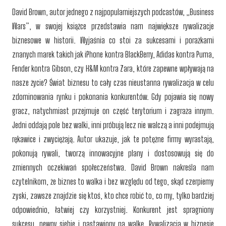
David Brown, autor jednego z najpopularniejszych podcastów, „Business
Wars”, w swojej książce przedstawia nam największe rywalizacje
biznesowe w historii. Wyjaśnia co stoi za sukcesami i porażkami
znanych marek takich jak iPhone kontra BlackBerry, Adidas kontra Puma,
Fender kontra Gibson, czy H&M kontra Zara, które zapewne wpływają na
nasze życie? Świat biznesu to cały czas nieustanna rywalizacja w celu
zdominowania rynku i pokonania konkurentów. Gdy pojawia się nowy
gracz, natychmiast przejmuje on część terytorium i zagraża innym.
Jedni oddają pole bez walki, inni próbują lecz nie walczą a inni podejmują
rękawice i zwyciężają. Autor ukazuje, jak te potężne firmy wyrastają,
pokonują rywali, tworzą innowacyjne plany i dostosowują się do
zmiennych oczekiwań społeczeństwa. David Brown nakreśla nam
czytelnikom, że biznes to walka i bez względu od tego, skąd czerpiemy
zyski, zawsze znajdzie się ktoś, kto chce robić to, co my, tylko bardziej
odpowiednio, łatwiej czy korzystniej. Konkurent jest spragniony
sukcesu, pewny siebie i nastawiony na walkę. Rywalizacja w biznesie