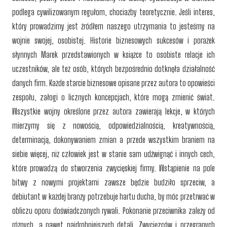
podlega cywilizowanym regułom, chociażby teoretycznie. Jeśli interes,
który prowadzimy jest źródłem naszego utrzymania to jesteśmy na
wojnie swojej, osobistej. Historie biznesowych sukcesów i porażek
słynnych Marek przedstawionych w książce to osobiste relacje ich
uczestników, ale też osób, których bezpośrednio dotknęła działalność
danych firm. Każde starcie biznesowe opisane przez autora to opowieści
zespołu, załogi o licznych koncepcjach, które mogą zmienić świat.
Wszystkie wojny określone przez autora zawierają lekcje, w których
mierzymy się z nowością, odpowiedzialnością, kreatywnością,
determinacją, dokonywaniem zmian a przede wszystkim braniem na
siebie więcej, niż człowiek jest w stanie sam udźwignąć i innych cech,
które prowadzą do stworzenia zwycięskiej firmy. Wstąpienie na pole
bitwy z nowymi projektami zawsze będzie budziło sprzeciw, a
debiutant w każdej branży potrzebuje hartu ducha, by móc przetrwać w
obliczu oporu doświadczonych rywali. Pokonanie przeciwnika zależy od
różnych, a nawet najdrobniejszych detali. Zwycięzców i przegranych