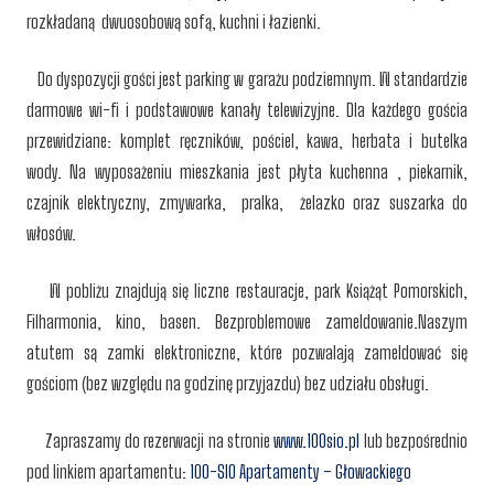
rozkładaną dwuosobową sofą, kuchni i łazienki.
Do dyspozycji gości jest parking w garażu podziemnym. W standardzie
darmowe wi-fi i podstawowe kanały telewizyjne. Dla każdego gościa
przewidziane: komplet ręczników, pościel, kawa, herbata i butelka
wody. Na wyposażeniu mieszkania jest płyta kuchenna , piekarnik,
czajnik elektryczny, zmywarka, pralka, żelazko oraz suszarka do
włosów.
W pobliżu znajdują się liczne restauracje, park Książąt Pomorskich,
Filharmonia, kino, basen. Bezproblemowe zameldowanie.Naszym
atutem są zamki elektroniczne, które pozwalają zameldować się
gościom (bez względu na godzinę przyjazdu) bez udziału obsługi.
Zapraszamy do rezerwacji na stronie
www.100sio.pl
lub bezpośrednio
pod linkiem apartamentu:
100-SIO Apartamenty – Głowackiego