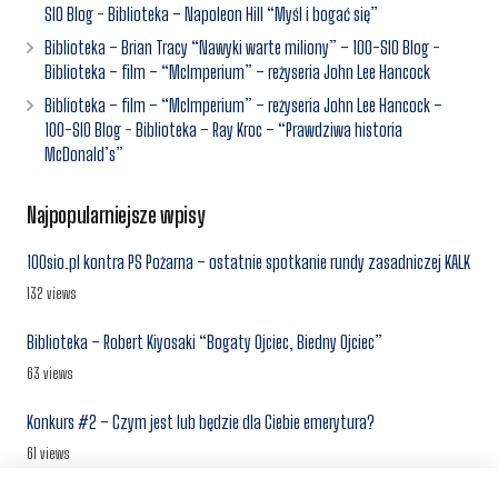
SIO Blog
-
Biblioteka – Napoleon Hill “Myśl i bogać się”
Biblioteka – Brian Tracy “Nawyki warte miliony” – 100-SIO Blog
-
Biblioteka – film – “McImperium” – reżyseria John Lee Hancock
Biblioteka – film – “McImperium” – reżyseria John Lee Hancock –
100-SIO Blog
-
Biblioteka – Ray Kroc – “Prawdziwa historia
McDonald’s”
Najpopularniejsze wpisy
100sio.pl kontra PS Pożarna – ostatnie spotkanie rundy zasadniczej KALK
132 views
Biblioteka – Robert Kiyosaki “Bogaty Ojciec, Biedny Ojciec”
63 views
Konkurs #2 – Czym jest lub będzie dla Ciebie emerytura?
61 views