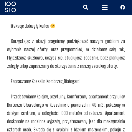
Wakacje dobiegły końca
Korzystając z okazji pragniemy podziękować naszym gościom za
wybranie naszej oferty, oraz przypomnieć, że działamy cały rok,
Wyjeżdzasz służbowo, uczysz się, studiujesz zaocznie, bądż planujesz
zaległy urlop zapraszamy do skorzystania z naszej szerokiej oferty.
Zapraszamy Koszalin,Kołobrzeg,Białogard
Przedstawiamy kolejny, przytulny, komfortowy apartament przy ulicy
Bartosza Głowackiego w Koszalinie o powierzchni 40 m2, położony w
ścisłym centrum, w odległości 1000 metrów od ratusza. Apartament
doskonały na rodzinne wyjazdy, przystosowany jest dla maksymalnie
czterech osób. Składa się z sypialni z łóżkiem małżeńskim, pokoju z