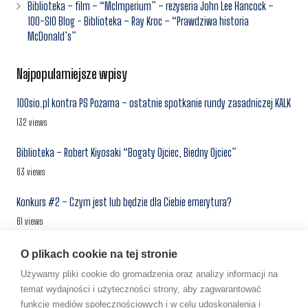
Biblioteka – film – “McImperium” – reżyseria John Lee Hancock –
100-SIO Blog
-
Biblioteka – Ray Kroc – “Prawdziwa historia
McDonald’s”
Najpopularniejsze wpisy
100sio.pl kontra PS Pożarna – ostatnie spotkanie rundy zasadniczej KALK
132 views
Biblioteka – Robert Kiyosaki “Bogaty Ojciec, Biedny Ojciec”
63 views
Konkurs #2 – Czym jest lub będzie dla Ciebie emerytura?
61 views
“100-SIO” Apartamenty – kolejne inwestycje – ciąg dalszy
O plikach cookie na tej stronie
55 views
Używamy pliki cookie do gromadzenia oraz analizy informacji na
temat wydajności i użyteczności strony, aby zagwarantować
Centrum Inwestora #1 – najem prywatny, a najem w ramach
funkcje mediów społecznościowych i w celu udoskonalenia i