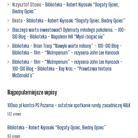
Krzysztof Stosio
-
Biblioteka – Robert Kiyosaki “Bogaty Ojciec,
Biedny Ojciec”
Beata
-
Biblioteka – Robert Kiyosaki “Bogaty Ojciec, Biedny Ojciec”
Dlaczego warto inwestować? Dylematy młodego pokolenia. – 100-
SIO Blog
-
Biblioteka – Napoleon Hill “Myśl i bogać się”
Biblioteka – Brian Tracy “Nawyki warte miliony” – 100-SIO Blog
-
Biblioteka – film – “McImperium” – reżyseria John Lee Hancock
Biblioteka – film – “McImperium” – reżyseria John Lee Hancock –
100-SIO Blog
-
Biblioteka – Ray Kroc – “Prawdziwa historia
McDonald’s”
Najpopularniejsze wpisy
100sio.pl kontra PS Pożarna – ostatnie spotkanie rundy zasadniczej KALK
132 views
Biblioteka – Robert Kiyosaki “Bogaty Ojciec, Biedny Ojciec”
63 views