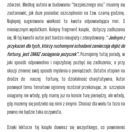
zdarzeń. Według autora w budowaniu “bezpiecznego snu” musimy się
zastanowić, jak duże posiadać oszczędności na tzw. czarną godzinę.
Najlepiej sugerowana wielkość to kwota odpowiadająca min. 3
miesięcznym wydatkom. Kolejny fragment książki, dotyczy zadłużania
się. W tej kwestii autor jest bardzo nieugięty i zdecydowany: “
Jednym z
przykazań dla tych, którzy ruchomymi schodami zamierzają dojść do
fortuny, jest ZAKAZ zaciągania pożyczek”.
Poznajemy tutaj porady, w
jaki sposób odpowiednio i najszybciej pozbyć się zadłużenia, a przy
okazji zmienić swój sposób myślenia o pieniądzach. Ostatni stopień na
drodze do naszej fortuny, to działalność charytatywna. Autor
poświęcił temu tematowi ogromny rozdział przekonując, że szczęście
osiągamy nie wtedy, gdy mamy już na koncie furę pieniędzy, ale wtedy,
gdy możemy się podzielić się nimi z innymi. Chociaż dla wielu ta teza na
pewno nie będzie taka oczywista.
Dzięki lekturze tej książki dowiesz się wszystkiego, co powinieneś