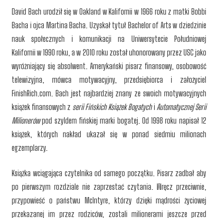
David Bach urodził się w
Oakland
w Kalifornii w 1966 roku z matki Bobbi
Bacha i ojca Martina Bacha. Uzyskał tytuł Bachelor of Arts w dziedzinie
nauk społecznych i komunikacji na
Uniwersytecie Południowej
Kalifornii
w 1990 roku, a w 2010 roku został uhonorowany przez
USC
jako
wyróżniający się absolwent.
A
merykański
pisarz finansowy, osobowość
telewizyjna, mówca motywacyjny, przedsiębiorca i założyciel
FinishRich.com. Bach jest najbardziej znany ze swoich motywacyjnych
książek finansowych z
serii
Fińskich Książek Bogatych
i
Automatycznej Serii
Milionerów
pod szyldem fińskiej marki bogatej. Od 1998 roku napisał 12
książek, których nakład ukazał się w ponad siedmiu milionach
egzemplarzy.
Książka wciągająca czytelnika od samego początku. Pisarz zadbał aby
po pierwszym rozdziale nie zaprzestać czytania. Wręcz przeciwnie,
przypowieść o państwu McIntyre, którzy dzięki mądrości życiowej
przekazanej im przez rodziców, zostali milionerami jeszcze przed