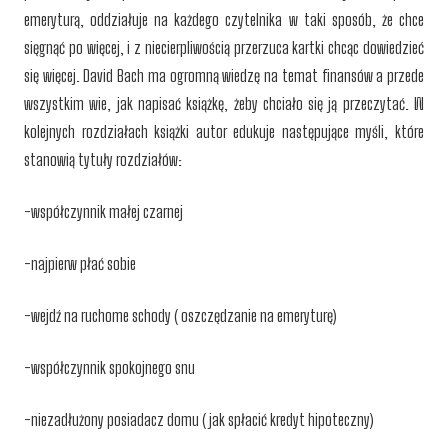
emeryturą, oddziałuje na każdego czytelnika w taki sposób, że chce
sięgnąć po więcej, i z niecierpliwością przerzuca kartki chcąc dowiedzieć
się więcej. David Bach ma ogromną wiedzę na temat finansów a przede
wszystkim wie, jak napisać książkę, żeby chciało się ją przeczytać. W
kolejnych rozdziałach książki autor edukuje następujące myśli, które
stanowią tytuły rozdziałów:
-współczynnik małej czarnej
-najpierw płać sobie
-wejdź na ruchome schody ( oszczędzanie na emeryturę)
-współczynnik spokojnego snu
-niezadłużony posiadacz domu ( jak spłacić kredyt hipoteczny)