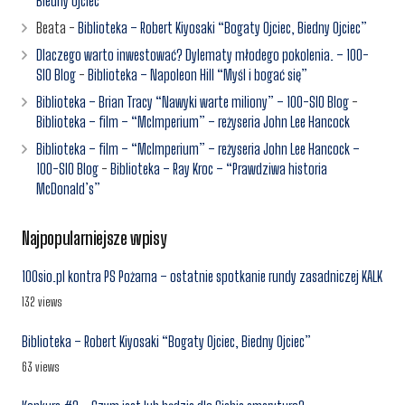
Biedny Ojciec”
Beata
-
Biblioteka – Robert Kiyosaki “Bogaty Ojciec, Biedny Ojciec”
Dlaczego warto inwestować? Dylematy młodego pokolenia. – 100-
SIO Blog
-
Biblioteka – Napoleon Hill “Myśl i bogać się”
Biblioteka – Brian Tracy “Nawyki warte miliony” – 100-SIO Blog
-
Biblioteka – film – “McImperium” – reżyseria John Lee Hancock
Biblioteka – film – “McImperium” – reżyseria John Lee Hancock –
100-SIO Blog
-
Biblioteka – Ray Kroc – “Prawdziwa historia
McDonald’s”
Najpopularniejsze wpisy
100sio.pl kontra PS Pożarna – ostatnie spotkanie rundy zasadniczej KALK
132 views
Biblioteka – Robert Kiyosaki “Bogaty Ojciec, Biedny Ojciec”
63 views