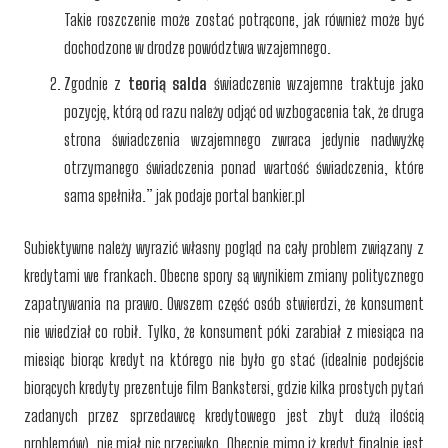
Takie roszczenie może zostać potrącone, jak również może być
dochodzone w drodze powództwa wzajemnego.
Zgodnie z
teorią salda
świadczenie wzajemne traktuje jako
pozycję, którą od razu należy odjąć od wzbogacenia tak, że druga
strona świadczenia wzajemnego zwraca jedynie nadwyżkę
otrzymanego świadczenia ponad wartość świadczenia, które
sama spełniła.” jak podaje portal bankier.pl
Subiektywne należy wyrazić własny pogląd na cały problem związany z
kredytami we frankach. Obecne spory są wynikiem zmiany politycznego
zapatrywania na prawo. Owszem część osób stwierdzi, że konsument
nie wiedział co robił. Tylko, że konsument póki zarabiał z miesiąca na
miesiąc biorąc kredyt na którego nie było go stać (idealnie podejście
biorących kredyty prezentuje film Bankstersi, gdzie kilka prostych pytań
zadanych przez sprzedawcę kredytowego jest zbyt dużą ilością
problemów), nie miał nic przeciwko. Obecnie mimo iż kredyt finalnie jest