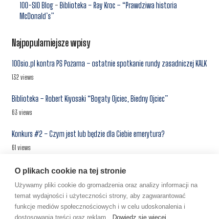
100-SIO Blog
-
Biblioteka – Ray Kroc – “Prawdziwa historia
McDonald’s”
Najpopularniejsze wpisy
100sio.pl kontra PS Pożarna – ostatnie spotkanie rundy zasadniczej KALK
132 views
Biblioteka – Robert Kiyosaki “Bogaty Ojciec, Biedny Ojciec”
63 views
Konkurs #2 – Czym jest lub będzie dla Ciebie emerytura?
61 views
“100-SIO” Apartamenty – kolejne inwestycje – ciąg dalszy
O plikach cookie na tej stronie
55 views
Używamy pliki cookie do gromadzenia oraz analizy informacji na
temat wydajności i użyteczności strony, aby zagwarantować
Centrum Inwestora #1 – najem prywatny, a najem w ramach
funkcje mediów społecznościowych i w celu udoskonalenia i
prowadzonej działalności gospodarczej
dostosowania treści oraz reklam.
Dowiedz się więcej