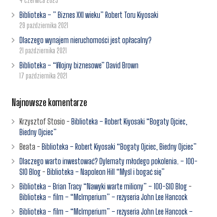
4 czerwca 2023
Biblioteka – ” Biznes XXI wieku” Robert Toru Kiyosaki
29 października 2021
Dlaczego wynajem nieruchomości jest opłacalny?
21 października 2021
Biblioteka – “Wojny biznesowe” David Brown
17 października 2021
Najnowsze komentarze
Krzysztof Stosio
-
Biblioteka – Robert Kiyosaki “Bogaty Ojciec,
Biedny Ojciec”
Beata
-
Biblioteka – Robert Kiyosaki “Bogaty Ojciec, Biedny Ojciec”
Dlaczego warto inwestować? Dylematy młodego pokolenia. – 100-
SIO Blog
-
Biblioteka – Napoleon Hill “Myśl i bogać się”
Biblioteka – Brian Tracy “Nawyki warte miliony” – 100-SIO Blog
-
Biblioteka – film – “McImperium” – reżyseria John Lee Hancock
Biblioteka – film – “McImperium” – reżyseria John Lee Hancock –