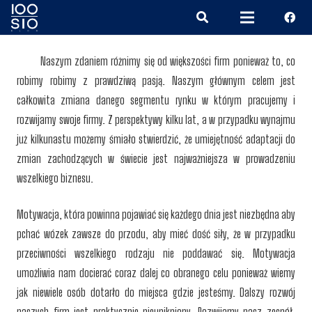
Naszym zdaniem różnimy się od większości firm ponieważ to, co
robimy robimy z prawdziwą pasją. Naszym głównym celem jest
całkowita zmiana danego segmentu rynku w którym pracujemy i
rozwijamy swoje firmy. Z perspektywy kilku lat, a w przypadku wynajmu
już kilkunastu możemy śmiało stwierdzić, że umiejętność adaptacji do
zmian zachodzących w świecie jest najważniejsza w prowadzeniu
wszelkiego biznesu.
Motywacja, która powinna pojawiać się każdego dnia jest niezbędna aby
pchać wózek zawsze do przodu, aby mieć dość siły, że w przypadku
przeciwności wszelkiego rodzaju nie poddawać się. Motywacja
umożliwia nam docierać coraz dalej co obranego celu ponieważ wiemy
jak niewiele osób dotarło do miejsca gdzie jesteśmy. Dalszy rozwój
naszych firm jest praktycznie nieunikniony. Rozwijamy nasz zespół,