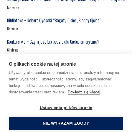
132 views
Biblioteka – Robert Kiyosaki “Bogaty Ojciec, Biedny Ojciec”
63 views
Konkurs #2 – Czym jest lub będzie dla Ciebie emerytura?
61 views
“100-SIO” Apartamenty – kolejne inwestycje – ciąg dalszy
O plikach cookie na tej stronie
55 views
Używamy pliki cookie do gromadzenia oraz analizy informacji na
temat wydajności i użyteczności strony, aby zagwarantować
Centrum Inwestora #1 – najem prywatny, a najem w ramach
funkcje mediów społecznościowych i w celu udoskonalenia i
prowadzonej działalności gospodarczej
dostosowania treści oraz reklam.
Dowiedz się więcej
55 views
Ustawienia plików cookie
“100-SIO” BLOG SP. Z O. O. | KRS 0000852393 | NIP
NIE WYRAŻAM ZGODY
6692558068 | REGON 386660734