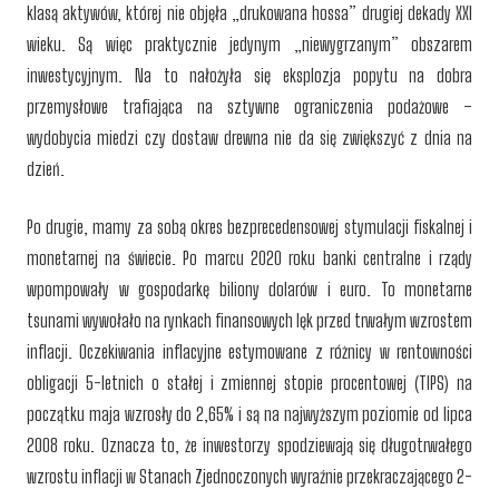
klasą aktywów, której nie objęła „drukowana hossa” drugiej dekady XXI
wieku. Są więc praktycznie jedynym „niewygrzanym” obszarem
inwestycyjnym. Na to nałożyła się eksplozja popytu na dobra
przemysłowe trafiająca na sztywne ograniczenia podażowe –
wydobycia miedzi czy dostaw drewna nie da się zwiększyć z dnia na
dzień.
Po drugie, mamy za sobą okres bezprecedensowej stymulacji fiskalnej i
monetarnej na świecie. Po marcu 2020 roku banki centralne i rządy
wpompowały w gospodarkę biliony dolarów i euro. To monetarne
tsunami wywołało na rynkach finansowych lęk przed trwałym wzrostem
inflacji. Oczekiwania inflacyjne estymowane z różnicy w rentowności
obligacji 5-letnich o stałej i zmiennej stopie procentowej (TIPS) na
początku maja wzrosły do 2,65% i są na najwyższym poziomie od lipca
2008 roku. Oznacza to, że inwestorzy spodziewają się długotrwałego
wzrostu inflacji w Stanach Zjednoczonych wyraźnie przekraczającego 2-