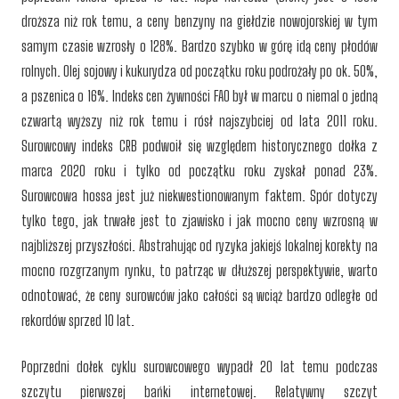
droższa niż rok temu, a ceny benzyny na giełdzie nowojorskiej w tym
samym czasie wzrosły o 128%. Bardzo szybko w górę idą ceny płodów
rolnych. Olej sojowy i kukurydza od początku roku podrożały po ok. 50%,
a pszenica o 16%. Indeks cen żywności FAO był w marcu o niemal o jedną
czwartą wyższy niż rok temu i rósł najszybciej od lata 2011 roku.
Surowcowy indeks CRB podwoił się względem historycznego dołka z
marca 2020 roku i tylko od początku roku zyskał ponad 23%.
Surowcowa hossa jest już niekwestionowanym faktem. Spór dotyczy
tylko tego, jak trwałe jest to zjawisko i jak mocno ceny wzrosną w
najbliższej przyszłości. Abstrahując od ryzyka jakiejś lokalnej korekty na
mocno rozgrzanym rynku, to patrząc w dłuższej perspektywie, warto
odnotować, że ceny surowców jako całości są wciąż bardzo odległe od
rekordów sprzed 10 lat.
Poprzedni dołek cyklu surowcowego wypadł 20 lat temu podczas
szczytu pierwszej bańki internetowej. Relatywny szczyt