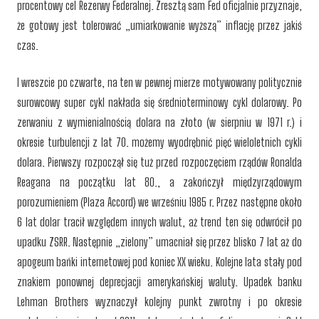
procentowy cel Rezerwy Federalnej. Zresztą sam Fed oficjalnie przyznaje,
że gotowy jest tolerować „umiarkowanie wyższą” inflację przez jakiś
czas.
I wreszcie po czwarte, na ten w pewnej mierze motywowany politycznie
surowcowy super cykl nakłada się średnioterminowy cykl dolarowy. Po
zerwaniu z wymienialnością dolara na złoto (w sierpniu w 1971 r.) i
okresie turbulencji z lat 70. możemy wyodrębnić pięć wieloletnich cykli
dolara. Pierwszy rozpoczął się tuż przed rozpoczęciem rządów Ronalda
Reagana na początku lat 80., a zakończył międzyrządowym
porozumieniem (Plaza Accord) we wrześniu 1985 r. Przez następne około
6 lat dolar tracił względem innych walut, aż trend ten się odwrócił po
upadku ZSRR. Następnie „zielony” umacniał się przez blisko 7 lat aż do
apogeum bańki internetowej pod koniec XX wieku. Kolejne lata stały pod
znakiem ponownej deprecjacji amerykańskiej waluty. Upadek banku
Lehman Brothers wyznaczył kolejny punkt zwrotny i po okresie