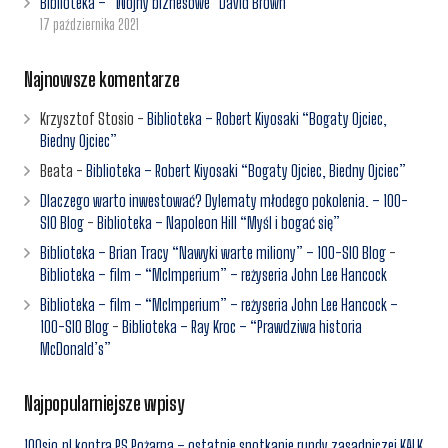
Biblioteka – “Wojny biznesowe” David Brown
17 października 2021
Najnowsze komentarze
Krzysztof Stosio
-
Biblioteka – Robert Kiyosaki “Bogaty Ojciec,
Biedny Ojciec”
Beata
-
Biblioteka – Robert Kiyosaki “Bogaty Ojciec, Biedny Ojciec”
Dlaczego warto inwestować? Dylematy młodego pokolenia. – 100-
SIO Blog
-
Biblioteka – Napoleon Hill “Myśl i bogać się”
Biblioteka – Brian Tracy “Nawyki warte miliony” – 100-SIO Blog
-
Biblioteka – film – “McImperium” – reżyseria John Lee Hancock
Biblioteka – film – “McImperium” – reżyseria John Lee Hancock –
100-SIO Blog
-
Biblioteka – Ray Kroc – “Prawdziwa historia
McDonald’s”
Najpopularniejsze wpisy
100sio.pl kontra PS Pożarna – ostatnie spotkanie rundy zasadniczej KALK