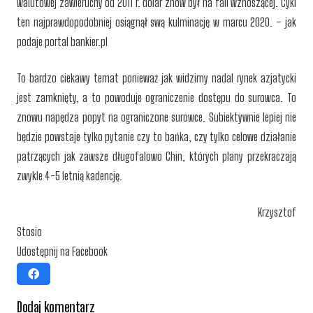
walutowej zawieruchy od 2011 r. dolar znów był na fali wznoszącej. Cykl
ten najprawdopodobniej osiągnął swą kulminację w marcu 2020. – jak
podaje portal bankier.pl
To bardzo ciekawy temat ponieważ jak widzimy nadal rynek azjatycki
jest zamknięty, a to powoduje ograniczenie dostępu do surowca. To
znowu napędza popyt na ograniczone surowce. Subiektywnie lepiej nie
będzie powstaje tylko pytanie czy to bańka, czy tylko celowe działanie
patrzących jak zawsze długofalowo Chin, których plany przekraczają
zwykle 4-5 letnią kadencję.
Krzysztof
Stosio
Udostępnij na Facebook
Dodaj komentarz