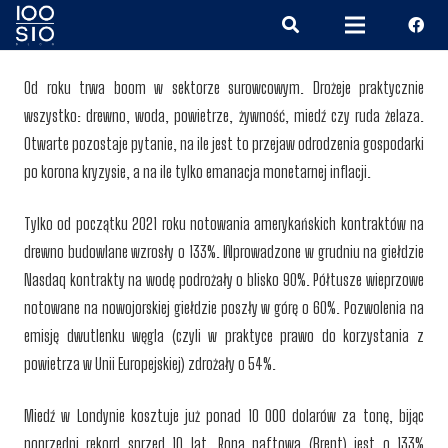
Od roku trwa boom w sektorze surowcowym. Drożeje praktycznie
wszystko: drewno, woda, powietrze, żywność, miedź czy ruda żelaza.
Otwarte pozostaje pytanie, na ile jest to przejaw odrodzenia gospodarki
po korona kryzysie, a na ile tylko emanacja monetarnej inflacji.
Tylko od początku 2021 roku notowania amerykańskich kontraktów na
drewno budowlane wzrosły o 133%. Wprowadzone w grudniu na giełdzie
Nasdaq kontrakty na wodę podrożały o blisko 90%. Półtusze wieprzowe
notowane na nowojorskiej giełdzie poszły w górę o 60%. Pozwolenia na
emisję dwutlenku węgla (czyli w praktyce prawo do korzystania z
powietrza w Unii Europejskiej) zdrożały o 54%.
Miedź w Londynie kosztuje już ponad 10 000 dolarów za tonę, bijąc
poprzedni rekord sprzed 10 lat. Ropa naftowa (Brent) jest o 133%