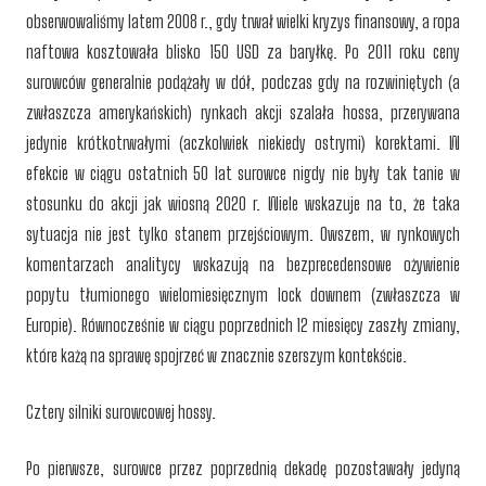
obserwowaliśmy latem 2008 r., gdy trwał wielki kryzys finansowy, a ropa
naftowa kosztowała blisko 150 USD za baryłkę. Po 2011 roku ceny
surowców generalnie podążały w dół, podczas gdy na rozwiniętych (a
zwłaszcza amerykańskich) rynkach akcji szalała hossa, przerywana
jedynie krótkotrwałymi (aczkolwiek niekiedy ostrymi) korektami. W
efekcie w ciągu ostatnich 50 lat surowce nigdy nie były tak tanie w
stosunku do akcji jak wiosną 2020 r. Wiele wskazuje na to, że taka
sytuacja nie jest tylko stanem przejściowym. Owszem, w rynkowych
komentarzach analitycy wskazują na bezprecedensowe ożywienie
popytu tłumionego wielomiesięcznym lock downem (zwłaszcza w
Europie). Równocześnie w ciągu poprzednich 12 miesięcy zaszły zmiany,
które każą na sprawę spojrzeć w znacznie szerszym kontekście.
Cztery silniki surowcowej hossy.
Po pierwsze, surowce przez poprzednią dekadę pozostawały jedyną